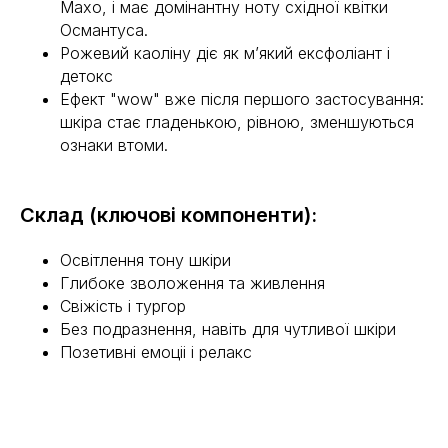
Махо, і має домінантну ноту східної квітки
Османтуса.
Рожевий каоліну діє як м’який ексфоліант і
Контакти
детокс
Ефект "wow" вже після першого застосування:
шкіра стає гладенькою, рівною, зменшуються
+38 (067) 239 57 39
ознаки втоми.
"Здорова красива шкіра додає яскравих
фарб у життя будь-якої жінки. Я
розробив лінію космецевтики на основі
Склад (ключові компоненти):
своєї експертизи і досягнень в клінічній
практиці, з метою пробудити природну
Освітлення тону шкіри
красу вашої шкіри"
Глибоке зволоження та живлення
Свіжість і тургор
Головна
Без подразнення, навіть для чутливої шкіри
Каталог
Про нас
Позетивні емоціі і релакс
Контакти
Публічна оферта