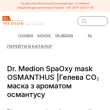
Професійна Японська Космецевтика • Dr Medion
Офіційний дистриб'ютор в Україні:
+38 (067) 239 57 39
ПЕРЕЙТИ В КАТАЛОГ
ГОЛОВНА
КАТАЛОГ
DR. MEDION
RU
Dr. Medion SpaOxy mask
OSMANTHUS |Гелева CO₂
маска з ароматом
османтусу
Ефект салонної карбокситерапії
з ароматом розкоші — прямо у
вас вдома.