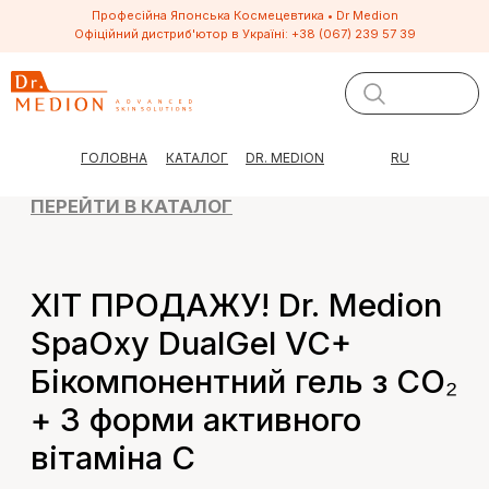
Професійна Японська Космецевтика • Dr Medion
Офіційний дистриб'ютор в Україні:
+38 (067) 239 57 39
ПЕРЕЙТИ В КАТАЛОГ
ГОЛОВНА
КАТАЛОГ
DR. MEDION
RU
ХІТ ПРОДАЖУ! Dr. Medion
SpaOxy DualGel VC+
Бікомпонентний гель з CO₂
+ 3 форми активного
вітаміна С
Професійна карбокситерапія
вдома — всього за 15 хвилин!