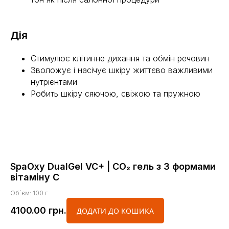
Дія
Стимулює клітинне дихання та обмін речовин
Зволожує і насічує шкіру життєво важливими
нутрієнтами
Робить шкіру сяючою, свіжою та пружною
SpaOxy DualGel VC+ | CO₂ гель з 3 формами
вітаміну C
Об`єм: 100 г
4100.00
грн.
ДОДАТИ ДО КОШИКА