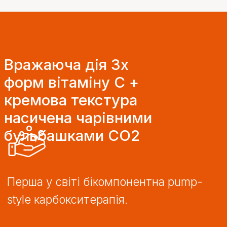
12 світових патентів
Проста у використанні та суперефективна карбокситера
двокомпонентного гелю, яку кожен може зробити самос
домашніх умовах. За допомоги одного натискання на по
створюєте прямо у своїй долоні еклюзивну гелеву СО2
стимулює природний метаболізм шкіри, насичує її кисн
життєво важливими нутрієнтами. Для будь-якої зони о