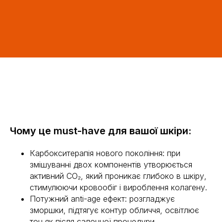
Контакти
+38 (067) 239 57 39
"Здорова красива шкіра додає яскравих
фарб у життя будь-якої жінки. Я
розробив лінію космецевтики на основі
своєї експертизи і досягнень в клінічній
практиці, з метою пробудити природну
красу вашої шкіри"
Головна
Чому це must-have для вашої шкіри:
Каталог
Про нас
Карбокситерапія нового покоління: при
Контакти
змішуванні двох компонентів утворюється
активний CO₂, який проникає глибоко в шкіру,
Публічна оферта
стимулюючи кровообіг і вироблення колагену.
Потужний anti-age ефект: розгладжує
© 2018 - 2025 Офіційний інтернет-магазин японської
косметики Dr Medion в Україні
зморшки, підтягує контур обличчя, освітлює
Розробка -
Валерія Чепцова
тон як після салонної процедури